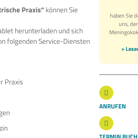
rische Praxis“
können Sie
haben Sie d
uns, de
ablet herunterladen und sich
Meningoko
von folgenden Service-Diensten
> Lesen
r Praxis
ANRUFEN
ngen
zin
TERMIN BUC