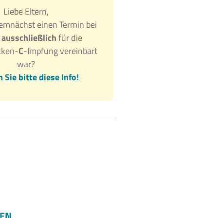
Liebe Eltern,
emnächst einen Termin bei
r
ausschließlich
für die
kken-
C
-Impfung vereinbart
war?
 Sie bitte diese Info!
HEN