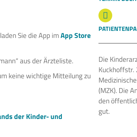
PATIENTENP
laden Sie die App im
App Store
Die Kinderarz
mann“ aus der Ärzteliste.
Kuckhoffstr. 2
m keine wichtige Mitteilung zu
Medizinisch
(MZK). Die A
den öffentli
gut.
ands der Kinder- und