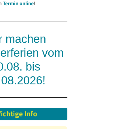
en
Termin online
!
r machen
rferien vom
0.08. bis
.08.2026!
ichtige Info