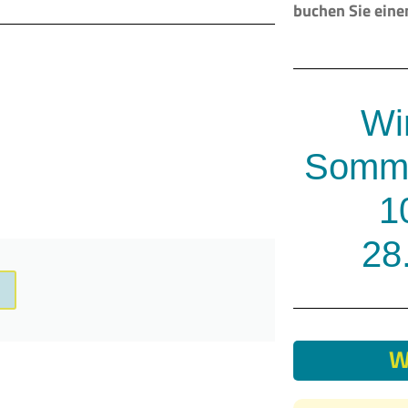
buchen Sie ein
Wi
Somme
1
28
W