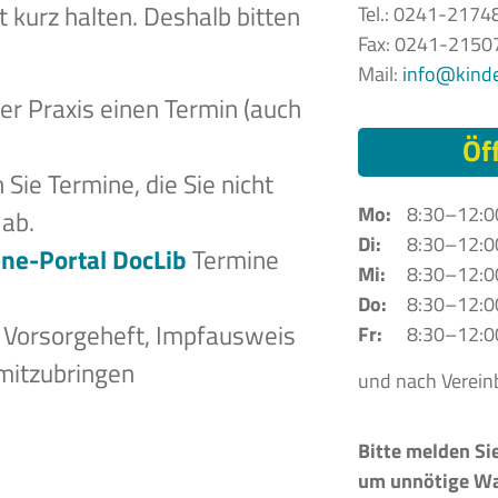
t kurz halten. Deshalb bitten
Tel.: 0241-2174
Fax: 0241-2150
Mail:
info@kinde
der Praxis einen Termin (auch
Öf
 Sie Termine, die Sie nicht
Mo:
8:30–12:0
ab.
Di:
8:30–12:0
ine-Portal DocLib
Termine
Mi:
8:30–12:0
Do:
8:30–12:0
, Vorsorgeheft, Impfausweis
Fr:
8:30–12:0
 mitzubringen
und nach Verein
Bitte melden Si
um unnötige Wa